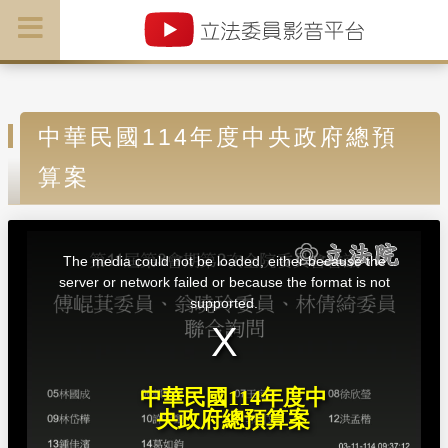
中華民國114年度中央政府總預
算案
T
h
i
The media could not be loaded, either because the
s
i
server or network failed or because the format is not
s
a
supported.
m
o
d
a
l
w
i
n
d
中華民國114年度中
o
w
央政府總預算案
.