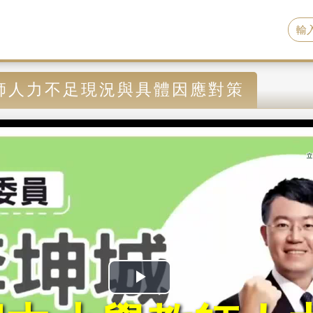
師人力不足現況與具體因應對策
P