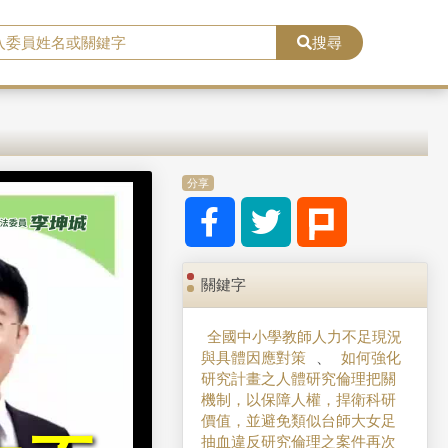
搜尋
分享
關鍵字
全國中小學教師人力不足現況
與具體因應對策
、
如何強化
研究計畫之人體研究倫理把關
機制，以保障人權，捍衛科研
價值，並避免類似台師大女足
抽血違反研究倫理之案件再次