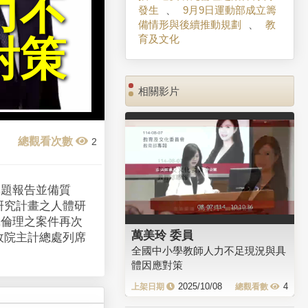
力不
發生
、
9月9日運動部成立籌
備情形與後續推動規劃
、
教
育及文化
對策
相關影片
2
專題報告並備質
研究計畫之人體研
究倫理之案件再次
萬美玲 委員
政院主計總處列席
全國中小學教師人力不足現況與具
體因應對策
2025/10/08
4