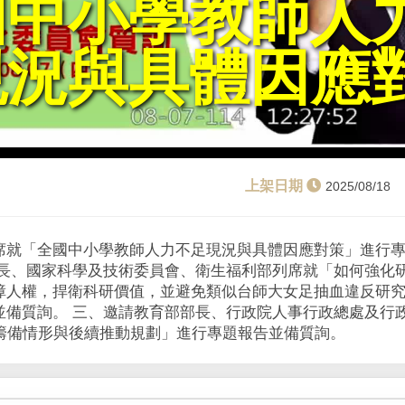
國中小學教師人
l
a
現況與具體因應
y
V
i
2025/08/18
d
席就「全國中小學教師人力不足現況與具體因應對策」進行
e
部長、國家科學及技術委員會、衛生福利部列席就「如何強化
障人權，捍衛科研價值，並避免類似台師大女足抽血違反研
o
並備質詢。 三、邀請教育部部長、行政院人事行政總處及行
立籌備情形與後續推動規劃」進行專題報告並備質詢。