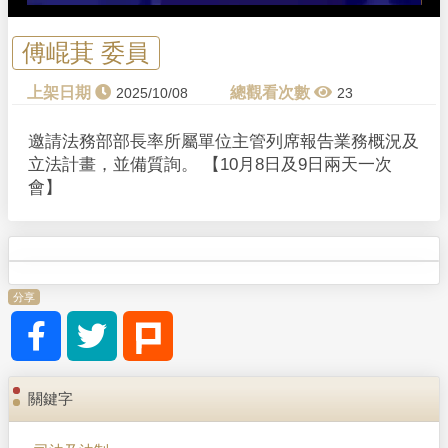
a
y
傅崐萁 委員
V
2025/10/08
23
i
邀請法務部部長率所屬單位主管列席報告業務概況及
立法計畫，並備質詢。 【10月8日及9日兩天一次
d
會】
e
o
分享
關鍵字