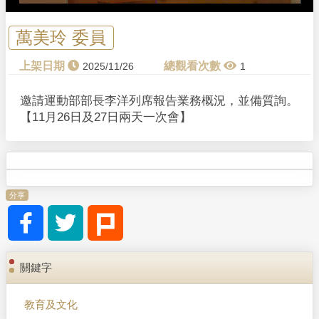
a
y
萬美玲 委員
V
2025/11/26
1
i
邀請運動部部長李洋列席報告業務概況，並備質詢。
【11月26日及27日兩天一次會】
d
e
o
分享
關鍵字
教育及文化