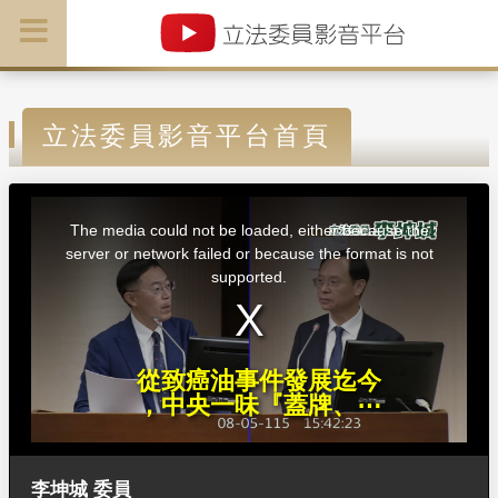
立法委員影音平台首頁
T
h
i
The media could not be loaded, either because the
s
i
server or network failed or because the format is not
s
a
supported.
m
o
d
a
l
w
i
n
d
從致癌油事件發展迄今
o
w
，中央一味『蓋牌、⋯
.
李坤城 委員