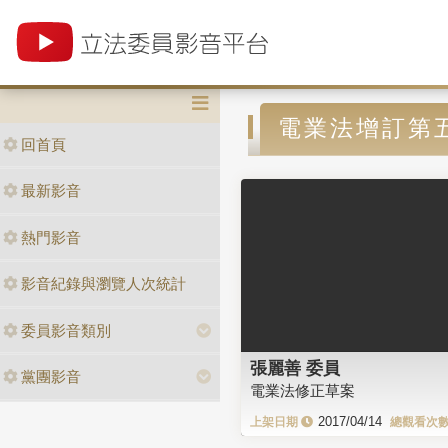
電業法增訂第
回首頁
最新影音
熱門影音
影音紀錄與瀏覽人次統計
委員影音類別
張麗善 委員
黨團影音
電業法修正草案
2017/04/14