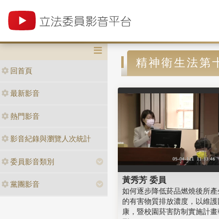
精神衛生法第
回首頁
最新影音
熱門影音
影音紀錄與瀏覽人次統計
委員影音類別
黃秀芳 委員
黨團影音
如何逐步降低菸品燃燒後所產
的有害物質排放濃度，以維護
康，暨校園菸害防制實施計畫