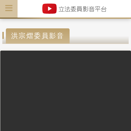
洪宗熠委員影音