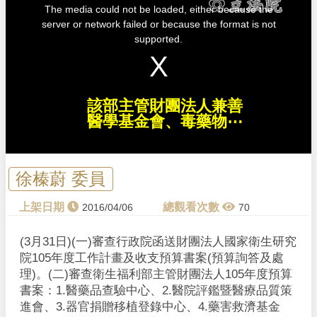
i
The media could not be loaded, either because the
s
i
server or network failed or because the format is not
s
a
supported.
m
o
d
a
l
w
i
n
d
該部主管財團法人兼善
o
w
醫學基金會、毒藥物⋯
.
徐榛蔚 委員
2016/04/06
70
(3月31日)(一)審查行政院函送財團法人國家衛生研究
院105年度工作計畫及收支預算書案(預算詢答及處
理)。 (二)審查衛生福利部主管財團法人105年度預算
書案：1.醫藥品查驗中心、2.醫院評鑑暨醫療品質策
進會、3.器官捐贈移植登錄中心、4.藥害救濟基金