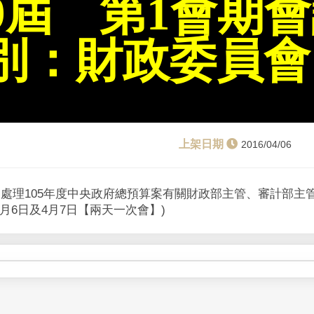
9屆 第1會期
l
a
別：財政委員會
y
V
i
2016/04/06
d
三）處理105年度中央政府總預算案有關財政部主管、審計部主
e
年4月6日及4月7日【兩天一次會】)
o