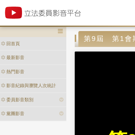
第9屆 第1會
回首頁
最新影音
熱門影音
影音紀錄與瀏覽人次統計
委員影音類別
黨團影音