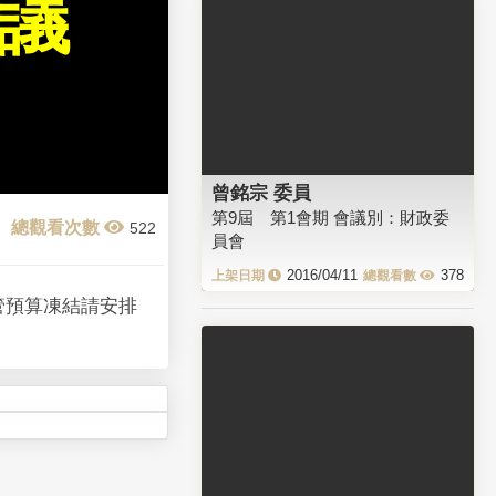
會議
曾銘宗 委員
第9屆 第1會期 會議別：財政委
522
員會
2016/04/11
378
管預算凍結請安排