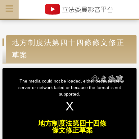
地方制度法第四十四條條文修正
草案
T
h
i
The media could not be loaded, either because the
s
i
server or network failed or because the format is not
s
a
supported.
m
o
d
a
l
w
i
n
d
地方制度法第四十四條
o
w
條文修正草案
.