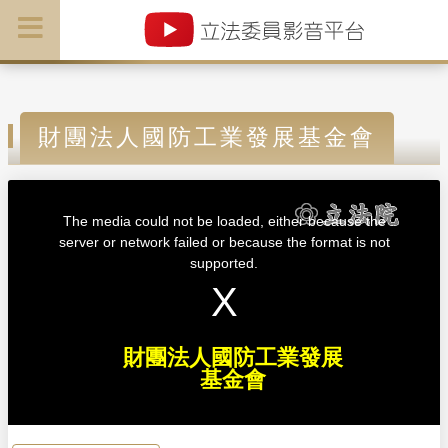
財團法人國防工業發展基金會
T
h
i
The media could not be loaded, either because the
s
i
server or network failed or because the format is not
s
a
supported.
m
o
d
a
l
w
i
n
d
財團法人國防工業發展
o
w
基金會
.