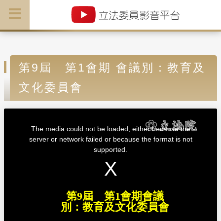
第9屆 第1會期 會議別：教育及
文化委員會
T
h
i
The media could not be loaded, either because the
s
i
server or network failed or because the format is not
s
a
supported.
m
o
d
a
l
w
i
n
d
第9屆 第1會期會議
o
w
別：教育及文化委員會
.