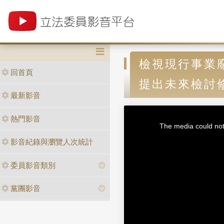
檢視現行事業
回首頁
提出未來檢討
最新影音
T
熱門影音
h
i
The media could not 
s
i
s
影音紀錄與瀏覽人次統計
a
m
o
d
a
委員影音類別
l
w
i
n
黨團影音
d
o
w
.