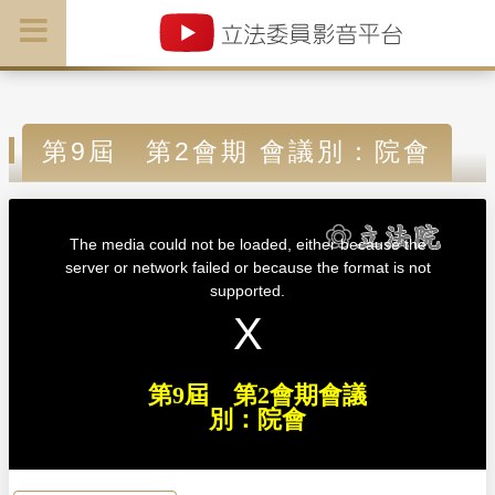
第9屆 第2會期 會議別：院會
T
h
i
The media could not be loaded, either because the
s
i
server or network failed or because the format is not
s
a
supported.
m
o
d
a
l
w
i
n
d
第9屆 第2會期會議
o
w
別：院會
.