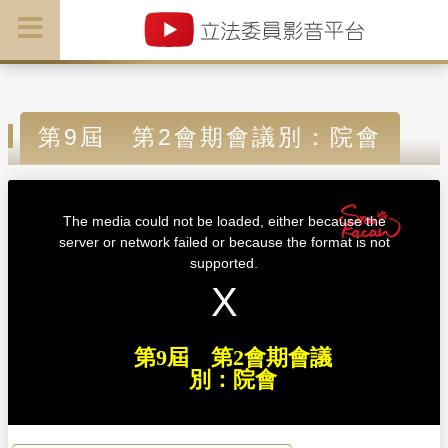
第9屆 第2會期會議別：院會
T
h
i
The media could not be loaded, either because the
s
i
server or network failed or because the format is not
s
a
supported.
m
o
d
a
l
w
i
n
d
第9屆 第2會期會議
o
w
別：院會
.