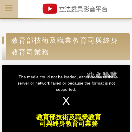
教育部技術及職業教育司與終身
教育司業務
T
h
i
The media could not be loaded, either because the
s
i
server or network failed or because the format is not
s
a
supported.
m
o
d
a
l
w
i
n
d
教育部技術及職業教育
o
w
司與終身教育司業務
.