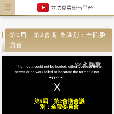
第9屆 第2會期 會議別：全院委
員會
T
h
i
The media could not be loaded, either because the
s
i
server or network failed or because the format is not
s
a
supported.
m
o
d
a
l
w
i
n
d
第9屆 第2會期會議
o
w
別：全院委員會
.