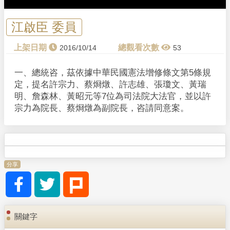
江啟臣 委員
2016/10/14
53
一、總統咨，茲依據中華民國憲法增修條文第5條規
定，提名許宗力、蔡烱燉、許志雄、張瓊文、黃瑞
明、詹森林、黃昭元等7位為司法院大法官，並以許
宗力為院長、蔡烱燉為副院長，咨請同意案。
分享
關鍵字