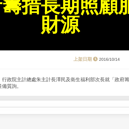
府籌措長期照顧
財源
2016/10/14
、行政院主計總處朱主計長澤民及衛生福利部次長就「政府
並備質詢。