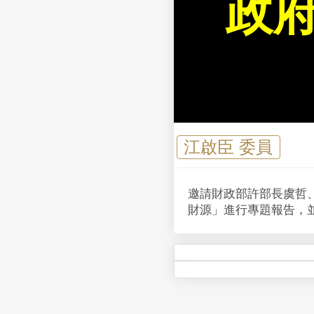
政
江啟臣 委員
邀請財政部許部長虞哲
財源」進行專題報告，