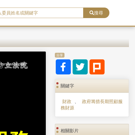
搜尋
分享
format is not
關鍵字
財政
、
政府籌措長期照顧服
務財源
相關影片