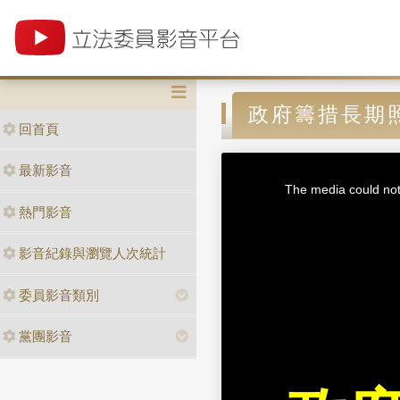
政府籌措長期
回首頁
T
最新影音
h
i
The media could not 
s
i
熱門影音
s
a
m
o
d
影音紀錄與瀏覽人次統計
a
l
w
i
n
委員影音類別
d
o
w
.
黨團影音