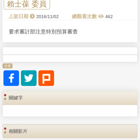
y
賴士葆 委員
V
2016/11/02
462
i
要求審計部注意特別預算審查
d
e
分享
o
關鍵字
相關影片