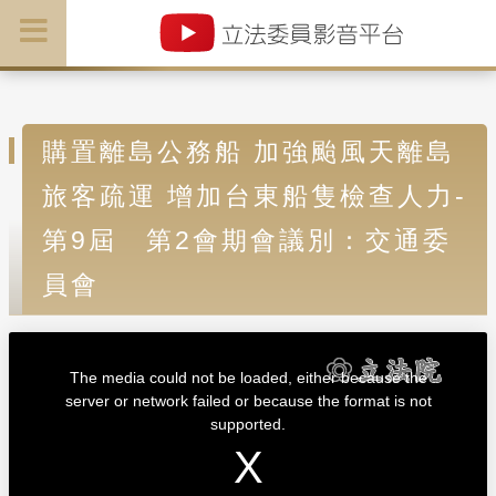
購置離島公務船 加強颱風天離島
旅客疏運 增加台東船隻檢查人力-
第9屆 第2會期會議別：交通委
員會
T
h
i
The media could not be loaded, either because the
s
i
server or network failed or because the format is not
s
a
supported.
m
o
d
a
l
w
i