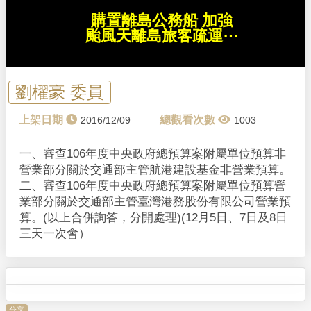
n
d
購置離島公務船 加強
o
w
颱風天離島旅客疏運⋯
.
劉櫂豪 委員
2016/12/09
1003
一、審查106年度中央政府總預算案附屬單位預算非
營業部分關於交通部主管航港建設基金非營業預算。
二、審查106年度中央政府總預算案附屬單位預算營
業部分關於交通部主管臺灣港務股份有限公司營業預
算。(以上合併詢答，分開處理)(12月5日、7日及8日
三天一次會）
分享