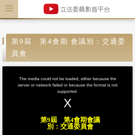
第9屆 第4會期 會議別：交通委
員會
T
h
i
The media could not be loaded, either because the
s
i
server or network failed or because the format is not
s
a
supported.
m
o
d
a
l
w
i
n
d
第9屆 第4會期會議
o
w
別：交通委員會
.