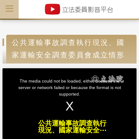
公共運輸事故調查執行現況、國
家運輸安全調查委員會成立情形
T
h
i
The media could not be loaded, either because the
s
i
server or network failed or because the format is not
s
a
supported.
m
o
d
a
l
w
i
n
d
公共運輸事故調查執行
o
w
現況、國家運輸安全⋯
.