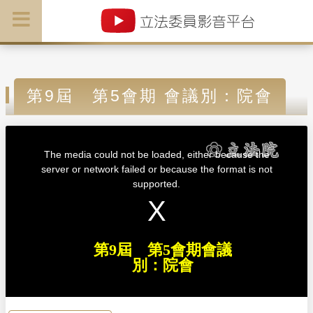
第9屆 第5會期 會議別：院會
T
h
i
The media could not be loaded, either because the
s
i
server or network failed or because the format is not
s
a
supported.
m
o
d
a
l
w
i
n
d
第9屆 第5會期會議
o
w
別：院會
.