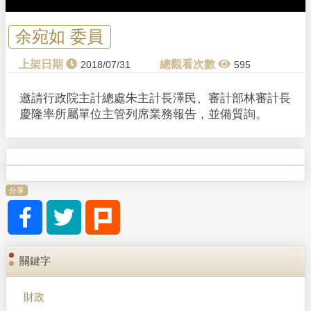
a
y
余宛如 委員
V
2018/07/31
595
i
邀請行政院主計總處朱主計長澤民、審計部林審計長
慶隆率所屬單位主管列席業務報告，並備質詢。
d
e
o
分享
關鍵字
財政