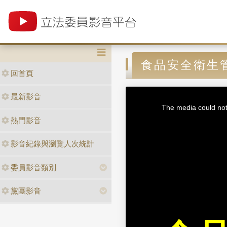
食品安全衛生
回首頁
T
最新影音
h
i
The media could not 
s
i
熱門影音
s
a
m
o
d
影音紀錄與瀏覽人次統計
a
l
w
i
n
委員影音類別
d
o
w
.
黨團影音