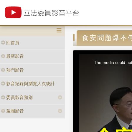
食安問題爆不
回首頁
T
最新影音
h
i
The media could not 
s
i
熱門影音
s
a
m
o
d
影音紀錄與瀏覽人次統計
a
l
w
i
n
委員影音類別
d
o
w
.
黨團影音