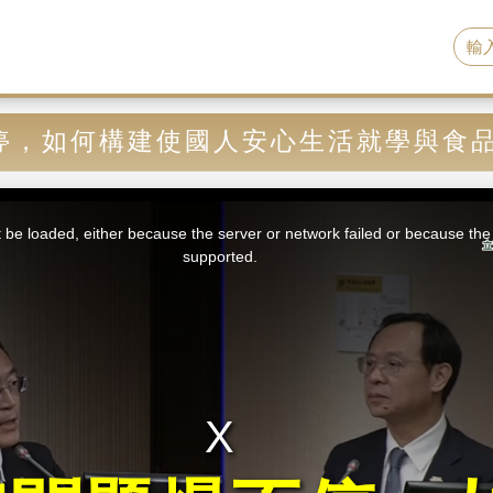
停，如何構建使國人安心生活就學與食
be loaded, either because the server or network failed or because the 
supported.