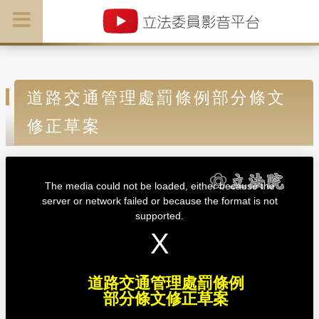
道路交通管理處罰條例部分條文
修正草案
T
h
i
The media could not be loaded, either because the
s
i
server or network failed or because the format is not
s
a
supported.
m
o
d
a
l
w
i
n
d
道路交通管理處罰條例
o
w
部分條文修正草案
.