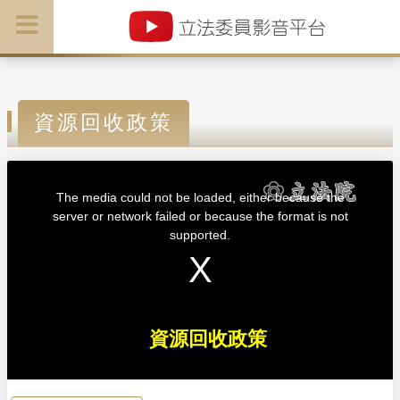
資源回收政策
T
h
i
The media could not be loaded, either because the
s
i
server or network failed or because the format is not
s
a
supported.
m
o
d
a
l
w
i
n
d
o
w
資源回收政策
.