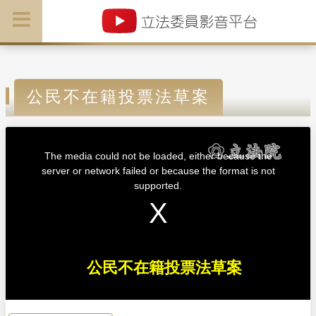
公民不在籍投票法草案
T
h
i
The media could not be loaded, either because the
s
i
server or network failed or because the format is not
s
a
supported.
m
o
d
a
l
w
i
n
d
o
w
公民不在籍投票法草案
.