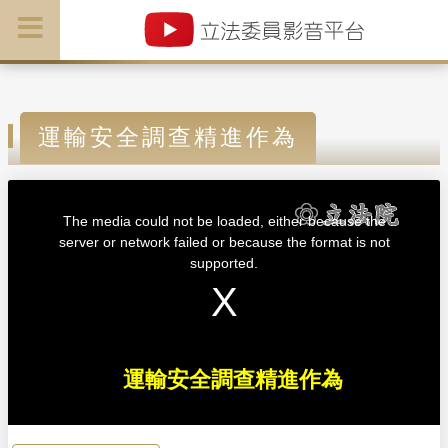
運輸安全調查精進作為
T
h
i
The media could not be loaded, either because the
s
i
server or network failed or because the format is not
s
a
supported.
m
o
d
a
l
w
i
n
d
o
w
運輸安全調查精進作為
.