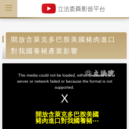
開放含萊克多巴胺美國豬肉進口
對我國養豬產業影響
T
h
i
The media could not be loaded, either because the
s
i
server or network failed or because the format is not
s
a
supported.
m
o
d
a
l
w
i
n
d
開放含萊克多巴胺美國
o
w
豬肉進口對我國養豬⋯
.