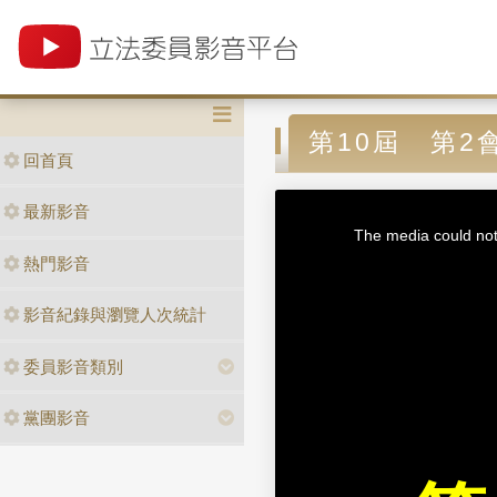
第10屆 第2
回首頁
T
最新影音
h
i
The media could not 
s
i
熱門影音
s
a
m
o
d
影音紀錄與瀏覽人次統計
a
l
w
i
n
委員影音類別
d
o
w
.
黨團影音