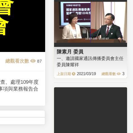
會
會
陳素月 委員
一、邀請國家通訊傳播委員會主任
87
委員陳耀祥
2021/03/19
3
、處理109年度
事項與業務報告合