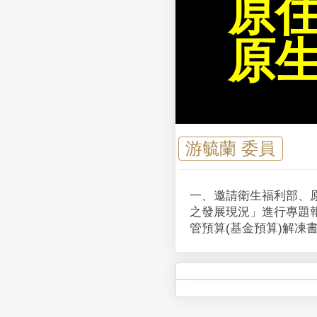
原
原
游毓蘭 委員
一、邀請衛生福利部、
之發展現況」進行專題
管預算(基金預算)解凍