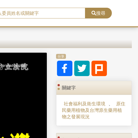
搜尋
分享
format is not
關鍵字
社會福利及衛生環境
、
原住
民藥用植物及台灣原生藥用植
物之發展現況