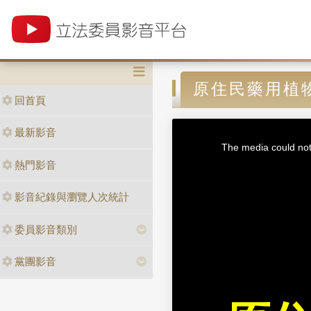
原住民藥用植
回首頁
T
最新影音
h
i
The media could not 
s
i
熱門影音
s
a
m
o
d
影音紀錄與瀏覽人次統計
a
l
w
i
n
委員影音類別
d
o
w
.
黨團影音