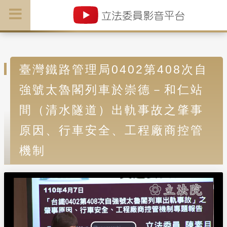
臺灣鐵路管理局0402第408次自
強號太魯閣列車於崇德－和仁站
間（清水隧道）出軌事故之肇事
原因、行車安全、工程廠商控管
機制