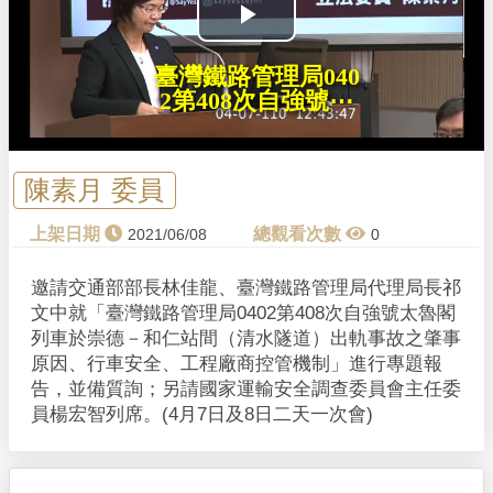
P
臺灣鐵路管理局040
l
2第408次自強號⋯
a
y
陳素月 委員
V
2021/06/08
0
i
邀請交通部部長林佳龍、臺灣鐵路管理局代理局長祁
文中就「臺灣鐵路管理局0402第408次自強號太魯閣
d
列車於崇德－和仁站間（清水隧道）出軌事故之肇事
原因、行車安全、工程廠商控管機制」進行專題報
e
告，並備質詢；另請國家運輸安全調查委員會主任委
員楊宏智列席。(4月7日及8日二天一次會)
o