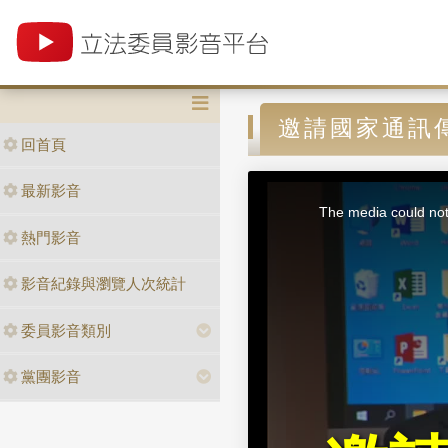
邀請國家通訊
回首頁
T
最新影音
h
i
The media could not 
s
i
熱門影音
s
a
m
o
d
影音紀錄與瀏覽人次統計
a
l
w
i
n
委員影音類別
d
o
w
.
黨團影音