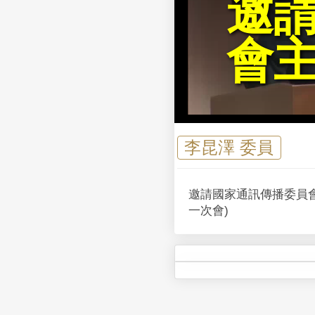
邀
會
李昆澤 委員
邀請國家通訊傳播委員會
一次會)