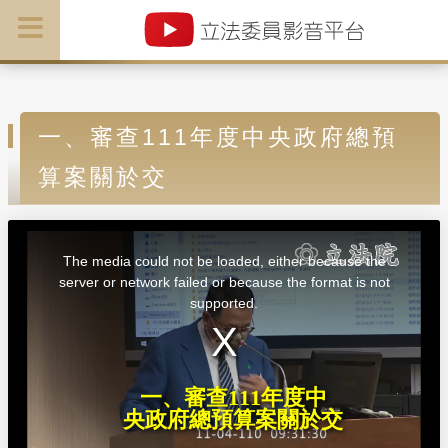
一、審查111年度中央政府總預
算案關於交
T
h
i
The media could not be loaded, either because the
s
i
server or network failed or because the format is not
s
a
supported.
m
o
d
a
l
w
i
n
d
一、審查111年度中
o
w
央政府總預算案關於交
.