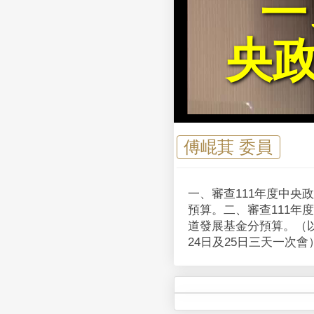
一
央
傅崐萁 委員
一、審查111年度中
預算。二、審查111
道發展基金分預算。（以
24日及25日三天一次會