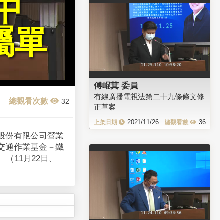
中
屬單
傅崐萁 委員
有線廣播電視法第二十九條條文修
32
正草案
2021/11/26
36
股份有限公司營業
交通作業基金－鐵
（11月22日、