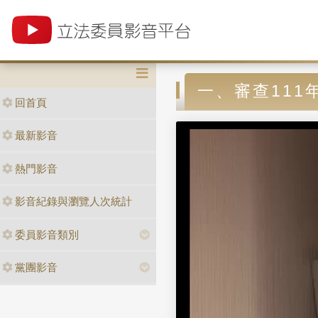
一、審查11
回首頁
最新影音
熱門影音
影音紀錄與瀏覽人次統計
委員影音類別
黨團影音