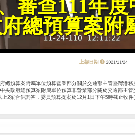
、審查111年度
l
a
政府總預算案附
y
V
i
2021/11/24
d
央政府總預算案附屬單位預算營業部分關於交通部主管臺灣港務
e
年度中央政府總預算案附屬單位預算非營業部分關於交通部主管
上2案合併詢答，委員預算提案於12月1日下午5時截止收件）
o
）