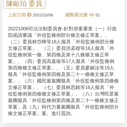
y
陳歐珀 委員
V
2022/10/06
51
i
20221006司法法制委員會-針對併案審查（一）行政
院函請審議「外役監條例部分條文修正草案」、
d
（二）委員林岱樺等16人擬具「外役監條例部分條
文修正草案」、（三）委員洪孟楷等18人擬具「外
e
役監條例第一條、第四條及第十八條條文修正草
案」、（四）委員高嘉瑜等17人擬具「外役監條例
o
第四條條文修正草案」、（五）委員廖婉汝等19人
擬具「外役監條例第四條及第二十一條條文修正草
案」、（六）國民黨黨團擬具「外役監條例第四條條
文修正草案」、（七）委員林思銘等16人擬具「外
役監條例第四條條文修正草案」、（八）台灣民眾黨
黨團擬具「外役監條例第四條及第二十一條條文修正
草案」及（九）時代力量黨團擬具「外役監條例部分
條文修正草案」案。進行質詢。