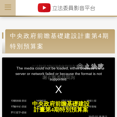
中央政府前瞻基礎建設計畫第4期
特別預算案
T
h
i
The media could not be loaded, either because the
s
i
server or network failed or because the format is not
s
a
supported.
m
o
d
a
l
w
i
n
d
中央政府前瞻基礎建設
o
w
計畫第4期特別預算案
.