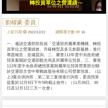
轉投資單位之營運績⋯
.
劉櫂豪 委員
2022/12/22
16
一、邀請交通部部長就「交通部所屬事業機構、轉投
資單位之營運績效、升級轉型及多元創新服務」進行
專題報告，並備質詢。二、審查112年度中央政府總
預算案關於交通部觀光局及所屬單位預算。三、審查
112年度中央政府總預算案附屬單位預算營業部分關
於交通部主管中華郵政股份有限公司營業預算。（以
上3案合併詢答，第二至三案僅進行詢答，委員預算
提案於12月9日下午5時截止收件）（11月28日、30
日及12月1日三天一次會）