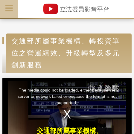
交通部所屬事業機構、轉投資單
位之營運績效、升級轉型及多元
創新服務
T
h
i
The media could not be loaded, either because the
s
i
server or network failed or because the format is not
s
a
supported.
m
o
d
a
l
w
i
n
d
交通部所屬事業機構、
o
w