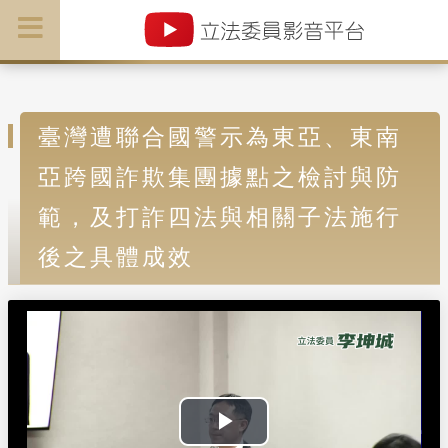
臺灣遭聯合國警示為東亞、東南
亞跨國詐欺集團據點之檢討與防
範，及打詐四法與相關子法施行
後之具體成效
P