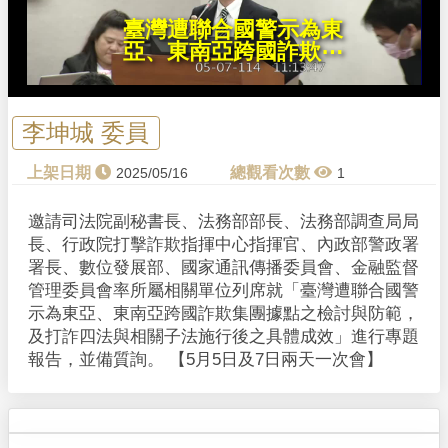
臺灣遭聯合國警示為東
l
亞、東南亞跨國詐欺⋯
a
y
李坤城 委員
V
2025/05/16
1
i
邀請司法院副秘書長、法務部部長、法務部調查局局
長、行政院打擊詐欺指揮中心指揮官、內政部警政署
d
署長、數位發展部、國家通訊傳播委員會、金融監督
管理委員會率所屬相關單位列席就「臺灣遭聯合國警
e
示為東亞、東南亞跨國詐欺集團據點之檢討與防範，
及打詐四法與相關子法施行後之具體成效」進行專題
o
報告，並備質詢。 【5月5日及7日兩天一次會】