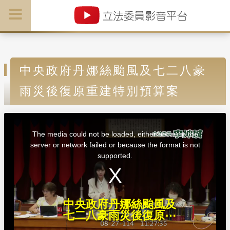
中央政府丹娜絲颱風及七二八豪
雨災後復原重建特別預算案
T
h
i
The media could not be loaded, either because the
s
i
server or network failed or because the format is not
s
a
supported.
m
o
d
a
l
w
i
n
d
中央政府丹娜絲颱風及
o
w
七二八豪雨災後復原⋯
.