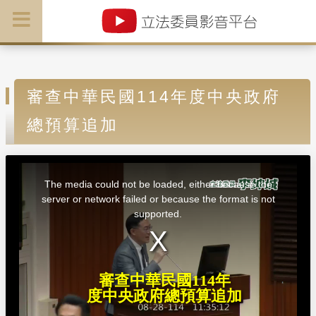
審查中華民國114年度中央政府
總預算追加
T
h
i
The media could not be loaded, either because the
s
i
server or network failed or because the format is not
s
a
supported.
m
o
d
a
l
w
i
n
d
審查中華民國114年
o
w
度中央政府總預算追加
.