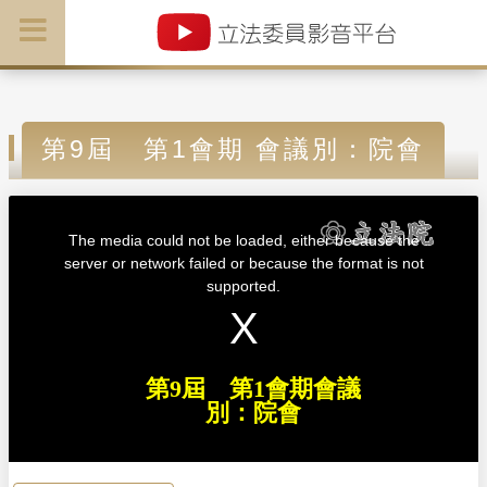
第9屆 第1會期 會議別：院會
T
h
i
The media could not be loaded, either because the
s
i
server or network failed or because the format is not
s
a
supported.
m
o
d
a
l
w
i
n
d
第9屆 第1會期會議
o
w
別：院會
.