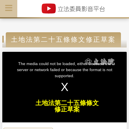
土地法第二十五條條文修正草案
T
h
i
The media could not be loaded, either because the
s
i
server or network failed or because the format is not
s
a
supported.
m
o
d
a
l
w
i
n
d
土地法第二十五條條文
o
w
修正草案
.