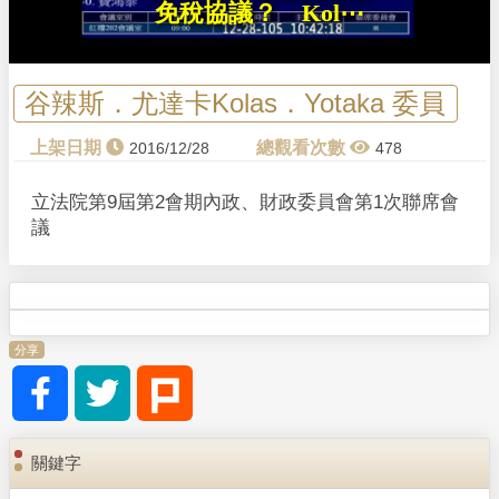
l
免稅協議？ Kol⋯
a
y
谷辣斯．尤達卡Kolas．Yotaka 委員
V
2016/12/28
478
i
立法院第9屆第2會期內政、財政委員會第1次聯席會
議
d
e
o
分享
關鍵字