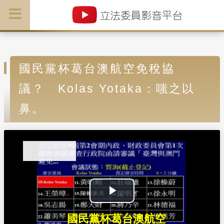
國民黨杯葛台澳航空免稅協
議？ Kolas Yotaka：嗤之以
鼻。
P
國民黨杯葛台澳航空