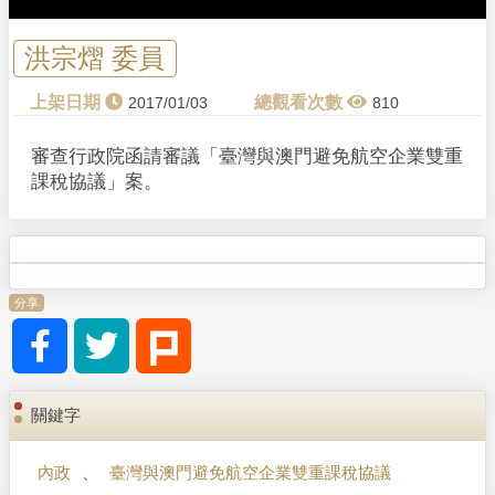
a
y
洪宗熠 委員
V
2017/01/03
810
i
審查行政院函請審議「臺灣與澳門避免航空企業雙重
課稅協議」案。
d
e
o
分享
關鍵字
內政
、
臺灣與澳門避免航空企業雙重課稅協議