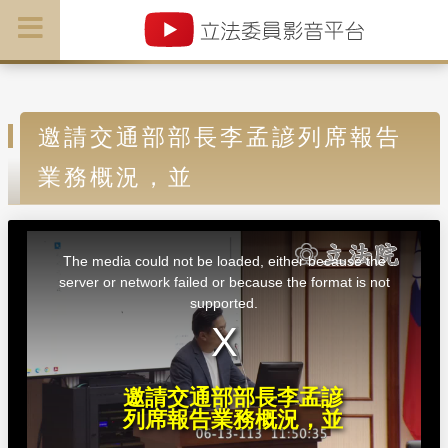
邀請交通部部長李孟諺列席報告
業務概況，並
T
h
i
The media could not be loaded, either because the
s
i
server or network failed or because the format is not
s
a
supported.
m
o
d
a
l
w
i
n
d
邀請交通部部長李孟諺
o
w
列席報告業務概況，並
.