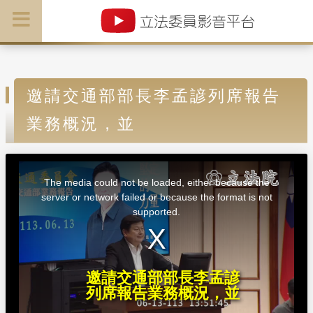
邀請交通部部長李孟諺列席報告
業務概況，並
T
h
i
The media could not be loaded, either because the
s
i
server or network failed or because the format is not
s
a
supported.
m
o
d
a
l
w
i
n
d
邀請交通部部長李孟諺
o
w
列席報告業務概況，並
.